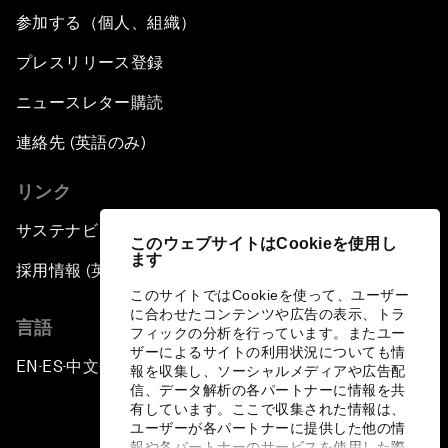
参加する（個人、組織）
プレスリリース登録
ニュースレター購読
連絡先 (英語のみ)
リンク
サステナビリティへの取り組み
このウェブサイトはCookieを使用し
ます
採用情報 (英語のみ)
このサイトではCookieを使って、ユーザー
に合わせたコンテンツや広告の表示、トラ
言語
フィックの分析を行っています。またユー
ザーによるサイトの利用状況についても情
EN
ES
中文
日本語
▪
▪
▪
報を収集し、ソーシャルメディアや広告配
信、データ解析の各パートナーに情報を共
有しています。ここで収集された情報は、
ユーザーが各パートナーに提供した他の情
報や各パートナーのサービスを使用した際