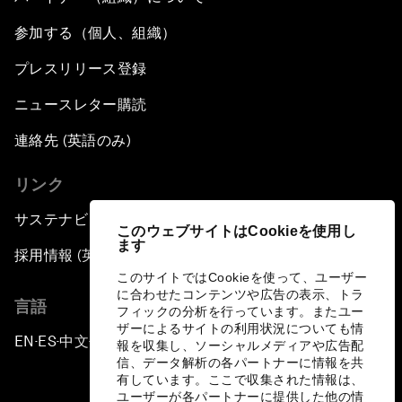
参加する（個人、組織）
プレスリリース登録
ニュースレター購読
連絡先 (英語のみ)
リンク
サステナビリティへの取り組み
このウェブサイトはCookieを使用し
ます
採用情報 (英語のみ)
このサイトではCookieを使って、ユーザー
に合わせたコンテンツや広告の表示、トラ
言語
フィックの分析を行っています。またユー
ザーによるサイトの利用状況についても情
EN
ES
中文
日本語
▪
▪
▪
報を収集し、ソーシャルメディアや広告配
信、データ解析の各パートナーに情報を共
有しています。ここで収集された情報は、
ユーザーが各パートナーに提供した他の情