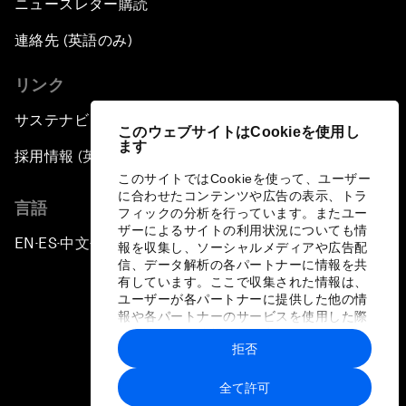
ニュースレター購読
連絡先 (英語のみ)
リンク
サステナビリティへの取り組み
このウェブサイトはCookieを使用し
ます
採用情報 (英語のみ)
このサイトではCookieを使って、ユーザー
に合わせたコンテンツや広告の表示、トラ
言語
フィックの分析を行っています。またユー
ザーによるサイトの利用状況についても情
EN
ES
中文
日本語
▪
▪
▪
報を収集し、ソーシャルメディアや広告配
信、データ解析の各パートナーに情報を共
有しています。ここで収集された情報は、
ユーザーが各パートナーに提供した他の情
報や各パートナーのサービスを使用した際
に収集された情報と組み合わされ、各パー
拒否
トナーによって使用されることがありま
プライバシーポリシーと利用規約
す。
全て許可
サイトマップ