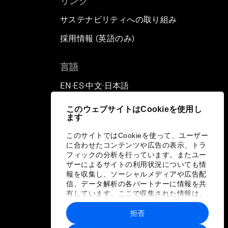
リンク
サステナビリティへの取り組み
採用情報 (英語のみ)
て
言語
EN
ES
中文
日本語
▪
▪
▪
このウェブサイトはCookieを使用し
ます
このサイトではCookieを使って、ユーザー
に合わせたコンテンツや広告の表示、トラ
フィックの分析を行っています。またユー
ザーによるサイトの利用状況についても情
報を収集し、ソーシャルメディアや広告配
信、データ解析の各パートナーに情報を共
有しています。ここで収集された情報は、
ユーザーが各パートナーに提供した他の情
報や各パートナーのサービスを使用した際
拒否
に収集された情報と組み合わされ、各パー