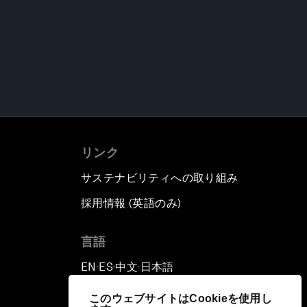
リンク
サステナビリティへの取り組み
採用情報 (英語のみ)
て
言語
EN
ES
中文
日本語
▪
▪
▪
このウェブサイトはCookieを使用し