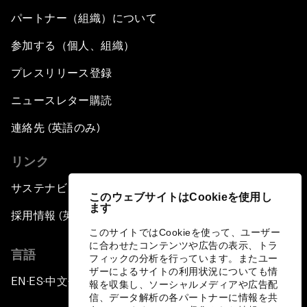
パートナー（組織）について
参加する（個人、組織）
プレスリリース登録
ニュースレター購読
連絡先 (英語のみ)
リンク
サステナビリティへの取り組み
このウェブサイトはCookieを使用し
ます
採用情報 (英語のみ)
このサイトではCookieを使って、ユーザー
に合わせたコンテンツや広告の表示、トラ
言語
フィックの分析を行っています。またユー
ザーによるサイトの利用状況についても情
EN
ES
中文
日本語
▪
▪
▪
報を収集し、ソーシャルメディアや広告配
信、データ解析の各パートナーに情報を共