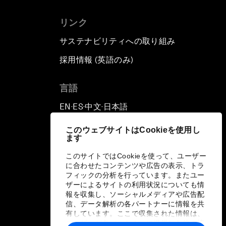
リンク
サステナビリティへの取り組み
採用情報 (英語のみ)
て
言語
EN
ES
中文
日本語
▪
▪
▪
このウェブサイトはCookieを使用し
ます
このサイトではCookieを使って、ユーザー
に合わせたコンテンツや広告の表示、トラ
フィックの分析を行っています。またユー
ザーによるサイトの利用状況についても情
報を収集し、ソーシャルメディアや広告配
信、データ解析の各パートナーに情報を共
有しています。ここで収集された情報は、
ユーザーが各パートナーに提供した他の情