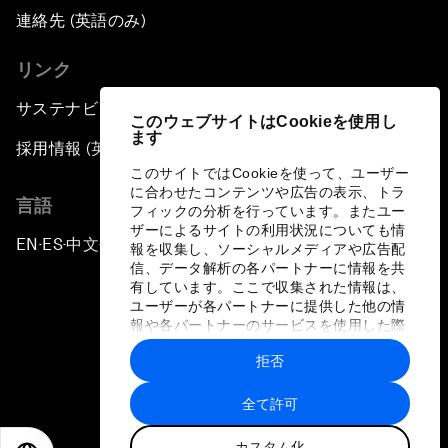
連絡先 (英語のみ)
リンク
サステナビリティへの取り組み
このウェブサイトはCookieを使用し
ます
採用情報 (英語のみ)
このサイトではCookieを使って、ユーザー
に合わせたコンテンツや広告の表示、トラ
言語
フィックの分析を行っています。またユー
ザーによるサイトの利用状況についても情
EN
ES
中文
日本語
▪
▪
▪
報を収集し、ソーシャルメディアや広告配
信、データ解析の各パートナーに情報を共
有しています。ここで収集された情報は、
ユーザーが各パートナーに提供した他の情
報や各パートナーのサービスを使用した際
に収集された情報と組み合わされ、各パー
拒否
トナーによって使用されることがありま
プライバシーポリシーと利用規約
す。
全て許可
サイトマップ
カスタム化