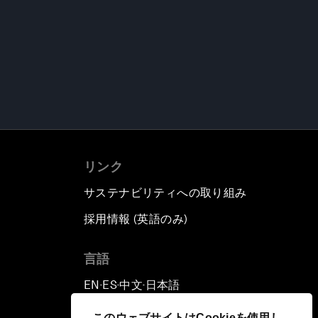
リンク
サステナビリティへの取り組み
採用情報 (英語のみ)
て
言語
EN
ES
中文
日本語
▪
▪
▪
このウェブサイトはCookieを使用し