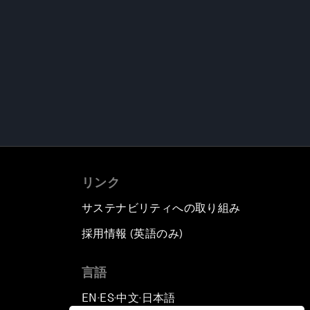
リンク
サステナビリティへの取り組み
採用情報 (英語のみ)
て
言語
EN
ES
中文
日本語
▪
▪
▪