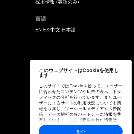
採用情報 (英語のみ)
て
言語
EN
ES
中文
日本語
▪
▪
▪
このウェブサイトはCookieを使用し
ます
このサイトではCookieを使って、ユーザー
に合わせたコンテンツや広告の表示、トラ
フィックの分析を行っています。またユー
ザーによるサイトの利用状況についても情
報を収集し、ソーシャルメディアや広告配
信、データ解析の各パートナーに情報を共
有しています。ここで収集された情報は、
ユーザーが各パートナーに提供した他の情
報や各パートナーのサービスを使用した際
拒否