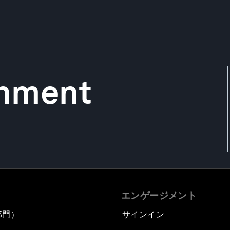
rnment
エンゲージメント
部門）
サインイン