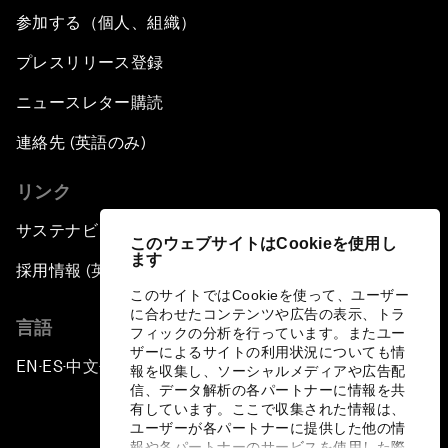
参加する（個人、組織）
プレスリリース登録
ニュースレター購読
連絡先 (英語のみ)
リンク
サステナビリティへの取り組み
このウェブサイトはCookieを使用し
ます
採用情報 (英語のみ)
このサイトではCookieを使って、ユーザー
に合わせたコンテンツや広告の表示、トラ
言語
フィックの分析を行っています。またユー
ザーによるサイトの利用状況についても情
EN
ES
中文
日本語
▪
▪
▪
報を収集し、ソーシャルメディアや広告配
信、データ解析の各パートナーに情報を共
有しています。ここで収集された情報は、
ユーザーが各パートナーに提供した他の情
報や各パートナーのサービスを使用した際