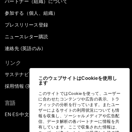
パートナー（組織）について
参加する（個人、組織）
プレスリリース登録
ニュースレター購読
連絡先 (英語のみ)
リンク
サステナビリティへの取り組み
このウェブサイトはCookieを使用し
ます
採用情報 (英語のみ)
このサイトではCookieを使って、ユーザー
に合わせたコンテンツや広告の表示、トラ
言語
フィックの分析を行っています。またユー
ザーによるサイトの利用状況についても情
EN
ES
中文
日本語
▪
▪
▪
報を収集し、ソーシャルメディアや広告配
信、データ解析の各パートナーに情報を共
有しています。ここで収集された情報は、