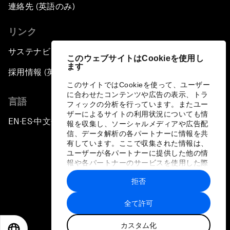
連絡先 (英語のみ)
リンク
サステナビリティへの取り組み
このウェブサイトはCookieを使用し
ます
採用情報 (英語のみ)
このサイトではCookieを使って、ユーザー
に合わせたコンテンツや広告の表示、トラ
言語
フィックの分析を行っています。またユー
ザーによるサイトの利用状況についても情
EN
ES
中文
日本語
▪
▪
▪
報を収集し、ソーシャルメディアや広告配
信、データ解析の各パートナーに情報を共
有しています。ここで収集された情報は、
ユーザーが各パートナーに提供した他の情
報や各パートナーのサービスを使用した際
に収集された情報と組み合わされ、各パー
拒否
トナーによって使用されることがありま
プライバシーポリシーと利用規約
す。
全て許可
サイトマップ
カスタム化
©
2026
世界経済フォーラム
EN
ES
中文
日本語