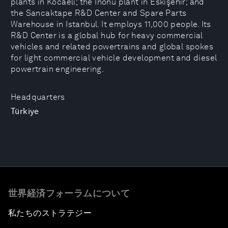
plants in Kocaeli; the İnönü plant in Eskişehir; and
the Sancaktape R&D Center and Spare Parts
Warehouse in Istanbul. It employs 11,000 people. Its
R&D Center is a global hub for heavy commercial
vehicles and related powertrains and global spokes
for light commercial vehicle development and diesel
powertrain engineering.
Headquarters
Türkiye
世界経済フォーラムについて
私たちのストラテジー