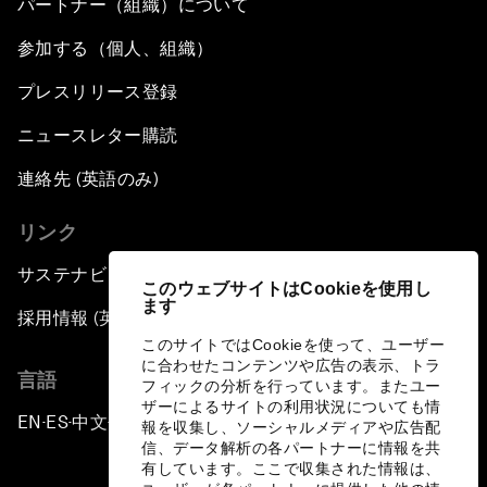
パートナー（組織）について
参加する（個人、組織）
プレスリリース登録
ニュースレター購読
連絡先 (英語のみ)
リンク
サステナビリティへの取り組み
このウェブサイトはCookieを使用し
ます
採用情報 (英語のみ)
このサイトではCookieを使って、ユーザー
に合わせたコンテンツや広告の表示、トラ
言語
フィックの分析を行っています。またユー
ザーによるサイトの利用状況についても情
EN
ES
中文
日本語
▪
▪
▪
報を収集し、ソーシャルメディアや広告配
信、データ解析の各パートナーに情報を共
有しています。ここで収集された情報は、