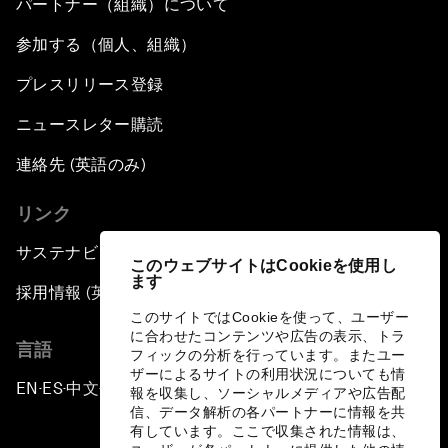
パートナー（組織）について
参加する（個人、組織）
プレスリリース登録
ニュースレター購読
連絡先 (英語のみ)
リンク
サステナビリティへの取り組み
このウェブサイトはCookieを使用し
ます
採用情報 (英語のみ)
このサイトではCookieを使って、ユーザー
に合わせたコンテンツや広告の表示、トラ
言語
フィックの分析を行っています。またユー
ザーによるサイトの利用状況についても情
EN
ES
中文
日本語
▪
▪
▪
報を収集し、ソーシャルメディアや広告配
信、データ解析の各パートナーに情報を共
有しています。ここで収集された情報は、