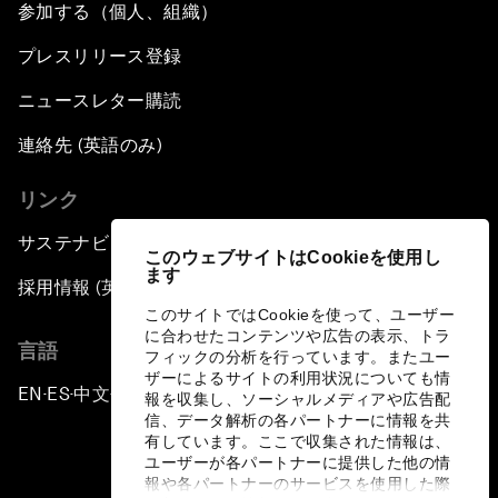
参加する（個人、組織）
プレスリリース登録
ニュースレター購読
連絡先 (英語のみ)
リンク
サステナビリティへの取り組み
このウェブサイトはCookieを使用し
ます
採用情報 (英語のみ)
このサイトではCookieを使って、ユーザー
に合わせたコンテンツや広告の表示、トラ
言語
フィックの分析を行っています。またユー
ザーによるサイトの利用状況についても情
EN
ES
中文
日本語
▪
▪
▪
報を収集し、ソーシャルメディアや広告配
信、データ解析の各パートナーに情報を共
有しています。ここで収集された情報は、
ユーザーが各パートナーに提供した他の情
報や各パートナーのサービスを使用した際