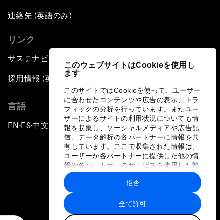
連絡先 (英語のみ)
リンク
サステナビリティへの取り組み
このウェブサイトはCookieを使用し
ます
採用情報 (英語のみ)
このサイトではCookieを使って、ユーザー
に合わせたコンテンツや広告の表示、トラ
言語
フィックの分析を行っています。またユー
ザーによるサイトの利用状況についても情
EN
ES
中文
日本語
▪
▪
▪
報を収集し、ソーシャルメディアや広告配
信、データ解析の各パートナーに情報を共
有しています。ここで収集された情報は、
ユーザーが各パートナーに提供した他の情
報や各パートナーのサービスを使用した際
に収集された情報と組み合わされ、各パー
拒否
トナーによって使用されることがありま
プライバシーポリシーと利用規約
す。
全て許可
サイトマップ