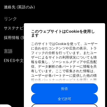
連絡先 (英語のみ)
リンク
サステナビリティへの取り組み
このウェブサイトはCookieを使用し
ます
採用情報 (英語のみ)
このサイトではCookieを使って、ユーザー
に合わせたコンテンツや広告の表示、トラ
言語
フィックの分析を行っています。またユー
ザーによるサイトの利用状況についても情
EN
ES
中文
日本語
▪
▪
▪
報を収集し、ソーシャルメディアや広告配
信、データ解析の各パートナーに情報を共
有しています。ここで収集された情報は、
ユーザーが各パートナーに提供した他の情
報や各パートナーのサービスを使用した際
に収集された情報と組み合わされ、各パー
拒否
トナーによって使用されることがありま
プライバシーポリシーと利用規約
す。
全て許可
サイトマップ