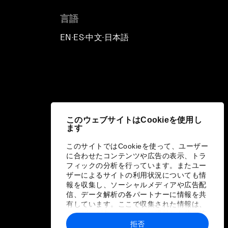
言語
EN
ES
中文
日本語
▪
▪
▪
このウェブサイトはCookieを使用し
ます
このサイトではCookieを使って、ユーザー
に合わせたコンテンツや広告の表示、トラ
フィックの分析を行っています。またユー
ザーによるサイトの利用状況についても情
報を収集し、ソーシャルメディアや広告配
信、データ解析の各パートナーに情報を共
有しています。ここで収集された情報は、
ユーザーが各パートナーに提供した他の情
報や各パートナーのサービスを使用した際
拒否