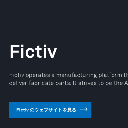
Fictiv
Fictiv operates a manufacturing platform t
deliver fabricate parts. It strives to be the
Fictiv のウェブサイトを見る