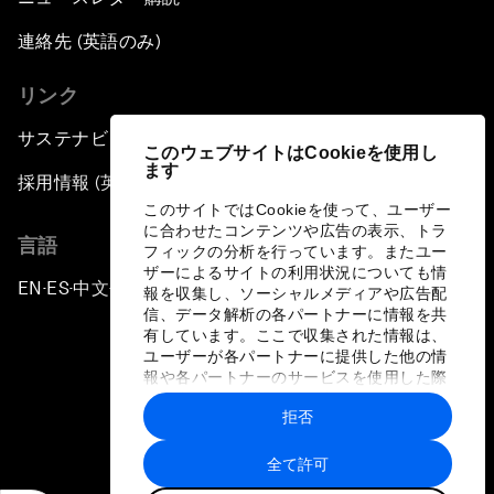
連絡先 (英語のみ)
リンク
サステナビリティへの取り組み
このウェブサイトはCookieを使用し
ます
採用情報 (英語のみ)
このサイトではCookieを使って、ユーザー
に合わせたコンテンツや広告の表示、トラ
言語
フィックの分析を行っています。またユー
ザーによるサイトの利用状況についても情
EN
ES
中文
日本語
▪
▪
▪
報を収集し、ソーシャルメディアや広告配
信、データ解析の各パートナーに情報を共
有しています。ここで収集された情報は、
ユーザーが各パートナーに提供した他の情
報や各パートナーのサービスを使用した際
に収集された情報と組み合わされ、各パー
拒否
トナーによって使用されることがありま
プライバシーポリシーと利用規約
す。
全て許可
サイトマップ