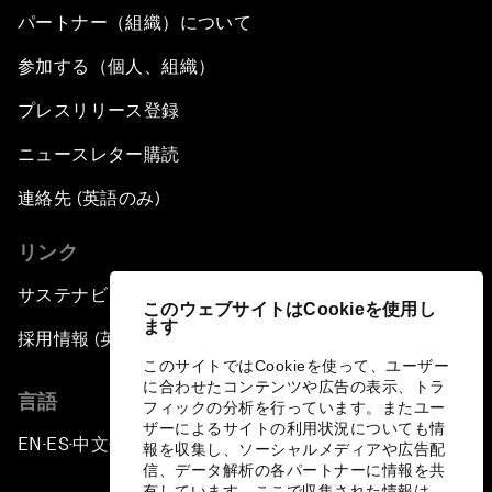
パートナー（組織）について
参加する（個人、組織）
プレスリリース登録
ニュースレター購読
連絡先 (英語のみ)
リンク
サステナビリティへの取り組み
このウェブサイトはCookieを使用し
ます
採用情報 (英語のみ)
このサイトではCookieを使って、ユーザー
に合わせたコンテンツや広告の表示、トラ
言語
フィックの分析を行っています。またユー
ザーによるサイトの利用状況についても情
EN
ES
中文
日本語
▪
▪
▪
報を収集し、ソーシャルメディアや広告配
信、データ解析の各パートナーに情報を共
有しています。ここで収集された情報は、