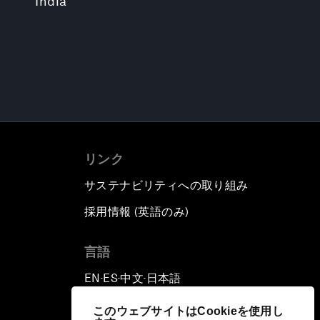
India
リンク
サステナビリティへの取り組み
採用情報 (英語のみ)
て
言語
EN
ES
中文
日本語
▪
▪
▪
このウェブサイトはCookieを使用し