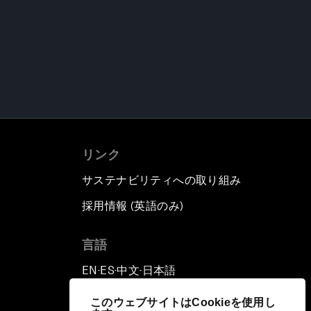
リンク
サステナビリティへの取り組み
採用情報 (英語のみ)
て
言語
EN
ES
中文
日本語
▪
▪
▪
このウェブサイトはCookieを使用し