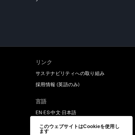
リンク
サステナビリティへの取り組み
採用情報 (英語のみ)
て
言語
EN
ES
中文
日本語
▪
▪
▪
このウェブサイトはCookieを使用し
ます