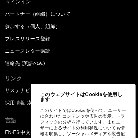
サインイン
パートナー（組織）について
参加する（個人、組織）
プレスリリース登録
ニュースレター購読
連絡先 (英語のみ)
リンク
サステナビリティへの取り組み
このウェブサイトはCookieを使用し
ます
採用情報 (英語のみ)
このサイトではCookieを使って、ユーザー
に合わせたコンテンツや広告の表示、トラ
言語
フィックの分析を行っています。またユー
ザーによるサイトの利用状況についても情
EN
ES
中文
日本語
▪
▪
▪
報を収集し、ソーシャルメディアや広告配