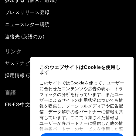
参加する（個人、組織）
プレスリリース登録
ニュースレター購読
連絡先 (英語のみ)
リンク
サステナビリティへの取り組み
このウェブサイトはCookieを使用し
ます
採用情報 (英語のみ)
このサイトではCookieを使って、ユーザー
に合わせたコンテンツや広告の表示、トラ
言語
フィックの分析を行っています。またユー
ザーによるサイトの利用状況についても情
EN
ES
中文
日本語
▪
▪
▪
報を収集し、ソーシャルメディアや広告配
信、データ解析の各パートナーに情報を共
有しています。ここで収集された情報は、
ユーザーが各パートナーに提供した他の情
報や各パートナーのサービスを使用した際
に収集された情報と組み合わされ、各パー