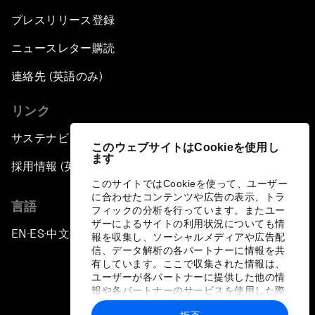
プレスリリース登録
ニュースレター購読
連絡先 (英語のみ)
リンク
サステナビリティへの取り組み
このウェブサイトはCookieを使用し
ます
採用情報 (英語のみ)
このサイトではCookieを使って、ユーザー
に合わせたコンテンツや広告の表示、トラ
言語
フィックの分析を行っています。またユー
ザーによるサイトの利用状況についても情
EN
ES
中文
日本語
▪
▪
▪
報を収集し、ソーシャルメディアや広告配
信、データ解析の各パートナーに情報を共
有しています。ここで収集された情報は、
ユーザーが各パートナーに提供した他の情
報や各パートナーのサービスを使用した際
に収集された情報と組み合わされ、各パー