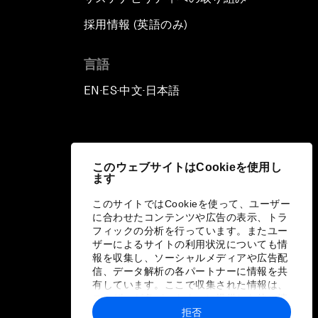
採用情報 (英語のみ)
て
言語
EN
ES
中文
日本語
▪
▪
▪
このウェブサイトはCookieを使用し
ます
このサイトではCookieを使って、ユーザー
に合わせたコンテンツや広告の表示、トラ
フィックの分析を行っています。またユー
ザーによるサイトの利用状況についても情
報を収集し、ソーシャルメディアや広告配
信、データ解析の各パートナーに情報を共
有しています。ここで収集された情報は、
ユーザーが各パートナーに提供した他の情
報や各パートナーのサービスを使用した際
拒否