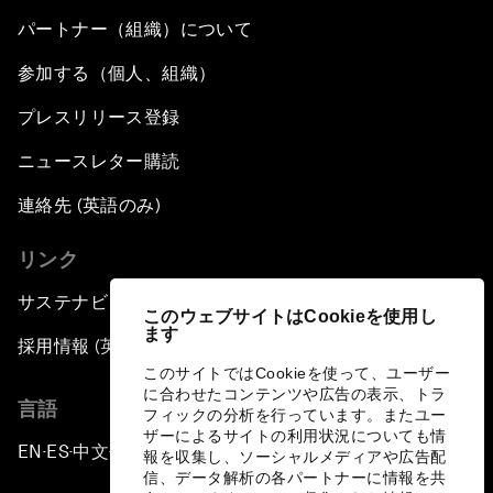
パートナー（組織）について
参加する（個人、組織）
プレスリリース登録
ニュースレター購読
連絡先 (英語のみ)
リンク
サステナビリティへの取り組み
このウェブサイトはCookieを使用し
ます
採用情報 (英語のみ)
このサイトではCookieを使って、ユーザー
に合わせたコンテンツや広告の表示、トラ
言語
フィックの分析を行っています。またユー
ザーによるサイトの利用状況についても情
EN
ES
中文
日本語
▪
▪
▪
報を収集し、ソーシャルメディアや広告配
信、データ解析の各パートナーに情報を共