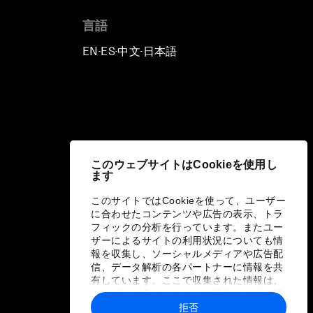
言語
EN
ES
中文
日本語
▪
▪
▪
このウェブサイトはCookieを使用し
ます
このサイトではCookieを使って、ユーザー
に合わせたコンテンツや広告の表示、トラ
フィックの分析を行っています。またユー
ザーによるサイトの利用状況についても情
報を収集し、ソーシャルメディアや広告配
信、データ解析の各パートナーに情報を共
有しています。ここで収集された情報は、
ユーザーが各パートナーに提供した他の情
報や各パートナーのサービスを使用した際
拒否