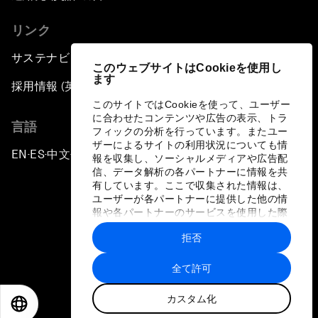
リンク
サステナビリティへの取り組み
このウェブサイトはCookieを使用し
ます
採用情報 (英語のみ)
このサイトではCookieを使って、ユーザー
に合わせたコンテンツや広告の表示、トラ
言語
フィックの分析を行っています。またユー
ザーによるサイトの利用状況についても情
EN
ES
中文
日本語
▪
▪
▪
報を収集し、ソーシャルメディアや広告配
信、データ解析の各パートナーに情報を共
有しています。ここで収集された情報は、
ユーザーが各パートナーに提供した他の情
報や各パートナーのサービスを使用した際
に収集された情報と組み合わされ、各パー
拒否
トナーによって使用されることがありま
プライバシーポリシーと利用規約
す。
全て許可
サイトマップ
カスタム化
©
2026
世界経済フォーラム
EN
ES
中文
日本語