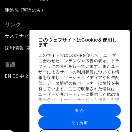
連絡先 (英語のみ)
リンク
サステナビリティへの取り組み
このウェブサイトはCookieを使用し
ます
採用情報 (英語のみ)
このサイトではCookieを使って、ユーザー
に合わせたコンテンツや広告の表示、トラ
言語
フィックの分析を行っています。またユー
ザーによるサイトの利用状況についても情
EN
ES
中文
日本語
▪
▪
▪
報を収集し、ソーシャルメディアや広告配
信、データ解析の各パートナーに情報を共
有しています。ここで収集された情報は、
ユーザーが各パートナーに提供した他の情
報や各パートナーのサービスを使用した際
に収集された情報と組み合わされ、各パー
拒否
トナーによって使用されることがありま
プライバシーポリシーと利用規約
す。
全て許可
サイトマップ