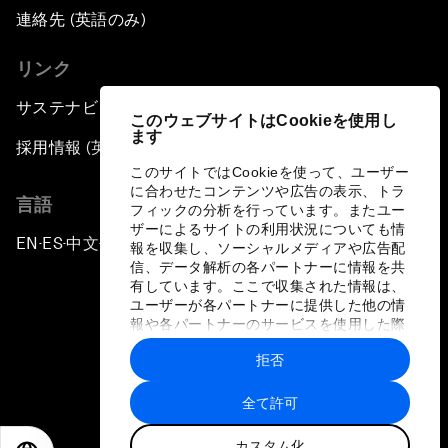
連絡先 (英語のみ)
リンク
サステナビリティへの取り組み
このウェブサイトはCookieを使用し
ます
採用情報 (英語のみ)
このサイトではCookieを使って、ユーザー
に合わせたコンテンツや広告の表示、トラ
言語
フィックの分析を行っています。またユー
ザーによるサイトの利用状況についても情
EN
ES
中文
日本語
▪
▪
▪
報を収集し、ソーシャルメディアや広告配
信、データ解析の各パートナーに情報を共
有しています。ここで収集された情報は、
ユーザーが各パートナーに提供した他の情
報や各パートナーのサービスを使用した際
に収集された情報と組み合わされ、各パー
拒否
トナーによって使用されることがありま
プライバシーポリシーと利用規約
す。
全て許可
サイトマップ
カスタム化