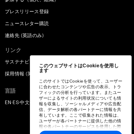
プレスリリース登録
ニュースレター購読
連絡先 (英語のみ)
リンク
サステナビリティへの取り組み
このウェブサイトはCookieを使用し
ます
採用情報 (英語のみ)
このサイトではCookieを使って、ユーザー
に合わせたコンテンツや広告の表示、トラ
言語
フィックの分析を行っています。またユー
ザーによるサイトの利用状況についても情
EN
ES
中文
日本語
▪
▪
▪
報を収集し、ソーシャルメディアや広告配
信、データ解析の各パートナーに情報を共
有しています。ここで収集された情報は、
ユーザーが各パートナーに提供した他の情
報や各パートナーのサービスを使用した際
に収集された情報と組み合わされ、各パー