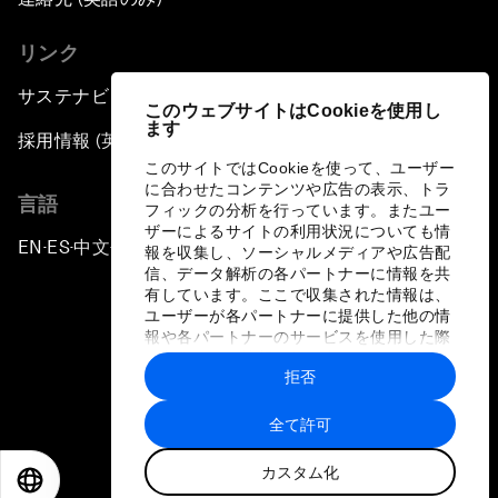
リンク
サステナビリティへの取り組み
このウェブサイトはCookieを使用し
ます
採用情報 (英語のみ)
このサイトではCookieを使って、ユーザー
に合わせたコンテンツや広告の表示、トラ
言語
フィックの分析を行っています。またユー
ザーによるサイトの利用状況についても情
EN
ES
中文
日本語
▪
▪
▪
報を収集し、ソーシャルメディアや広告配
信、データ解析の各パートナーに情報を共
有しています。ここで収集された情報は、
ユーザーが各パートナーに提供した他の情
報や各パートナーのサービスを使用した際
に収集された情報と組み合わされ、各パー
拒否
トナーによって使用されることがありま
プライバシーポリシーと利用規約
す。
全て許可
サイトマップ
カスタム化
©
2026
世界経済フォーラム
EN
ES
中文
日本語