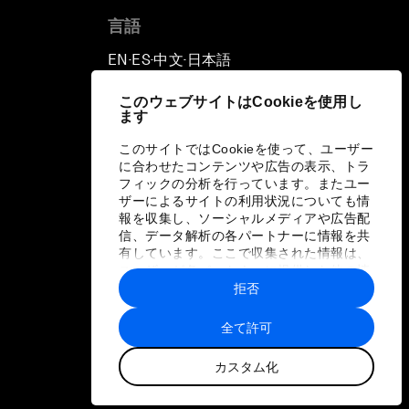
言語
EN
ES
中文
日本語
▪
▪
▪
このウェブサイトはCookieを使用し
ます
このサイトではCookieを使って、ユーザー
に合わせたコンテンツや広告の表示、トラ
フィックの分析を行っています。またユー
ザーによるサイトの利用状況についても情
報を収集し、ソーシャルメディアや広告配
信、データ解析の各パートナーに情報を共
有しています。ここで収集された情報は、
ユーザーが各パートナーに提供した他の情
報や各パートナーのサービスを使用した際
拒否
に収集された情報と組み合わされ、各パー
トナーによって使用されることがありま
全て許可
す。
カスタム化