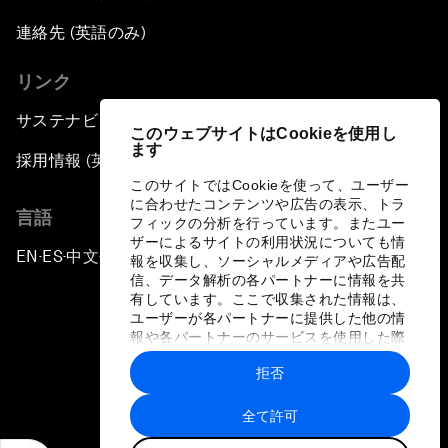
連絡先 (英語のみ)
リンク
サステナビリティへの取り組み
このウェブサイトはCookieを使用し
ます
採用情報 (英語のみ)
このサイトではCookieを使って、ユーザー
に合わせたコンテンツや広告の表示、トラ
言語
フィックの分析を行っています。またユー
ザーによるサイトの利用状況についても情
EN
ES
中文
日本語
▪
▪
▪
報を収集し、ソーシャルメディアや広告配
信、データ解析の各パートナーに情報を共
有しています。ここで収集された情報は、
ユーザーが各パートナーに提供した他の情
報や各パートナーのサービスを使用した際
に収集された情報と組み合わされ、各パー
拒否
トナーによって使用されることがありま
プライバシーポリシーと利用規約
す。
全て許可
サイトマップ