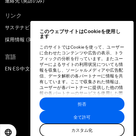
連絡先 (英語のみ)
リンク
サステナビリティへの取り組み
このウェブサイトはCookieを使用し
ます
採用情報 (英語のみ)
このサイトではCookieを使って、ユーザー
に合わせたコンテンツや広告の表示、トラ
言語
フィックの分析を行っています。またユー
ザーによるサイトの利用状況についても情
EN
ES
中文
日本語
▪
▪
▪
報を収集し、ソーシャルメディアや広告配
信、データ解析の各パートナーに情報を共
有しています。ここで収集された情報は、
ユーザーが各パートナーに提供した他の情
報や各パートナーのサービスを使用した際
に収集された情報と組み合わされ、各パー
拒否
トナーによって使用されることがありま
プライバシーポリシーと利用規約
す。
全て許可
サイトマップ
カスタム化
©
2026
世界経済フォーラム
EN
ES
中文
日本語