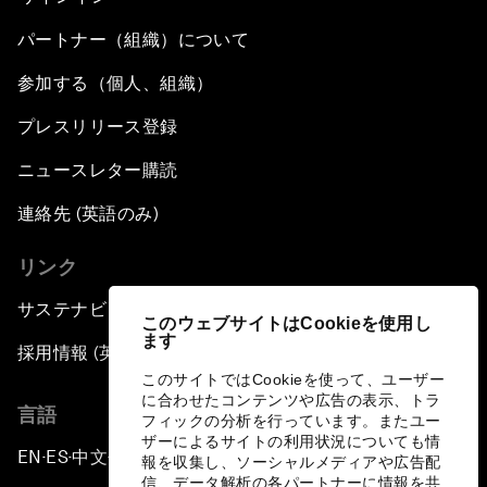
パートナー（組織）について
参加する（個人、組織）
プレスリリース登録
ニュースレター購読
連絡先 (英語のみ)
リンク
サステナビリティへの取り組み
このウェブサイトはCookieを使用し
ます
採用情報 (英語のみ)
このサイトではCookieを使って、ユーザー
に合わせたコンテンツや広告の表示、トラ
言語
フィックの分析を行っています。またユー
ザーによるサイトの利用状況についても情
EN
ES
中文
日本語
▪
▪
▪
報を収集し、ソーシャルメディアや広告配
信、データ解析の各パートナーに情報を共