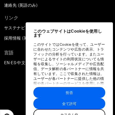
連絡先 (英語のみ)
リンク
サステナビリティへの取り組み
このウェブサイトはCookieを使用し
ます
採用情報 (英語のみ)
このサイトではCookieを使って、ユーザー
に合わせたコンテンツや広告の表示、トラ
言語
フィックの分析を行っています。またユー
ザーによるサイトの利用状況についても情
EN
ES
中文
日本語
▪
▪
▪
報を収集し、ソーシャルメディアや広告配
信、データ解析の各パートナーに情報を共
有しています。ここで収集された情報は、
ユーザーが各パートナーに提供した他の情
報や各パートナーのサービスを使用した際
に収集された情報と組み合わされ、各パー
拒否
トナーによって使用されることがありま
プライバシーポリシーと利用規約
す。
全て許可
サイトマップ
カスタム化