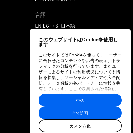
言語
EN
ES
中文
日本語
▪
▪
▪
このウェブサイトはCookieを使用し
ます
このサイトではCookieを使って、ユーザー
に合わせたコンテンツや広告の表示、トラ
フィックの分析を行っています。またユー
ザーによるサイトの利用状況についても情
報を収集し、ソーシャルメディアや広告配
信、データ解析の各パートナーに情報を共
有しています。ここで収集された情報は、
ユーザーが各パートナーに提供した他の情
報や各パートナーのサービスを使用した際
拒否
に収集された情報と組み合わされ、各パー
トナーによって使用されることがありま
全て許可
す。
カスタム化