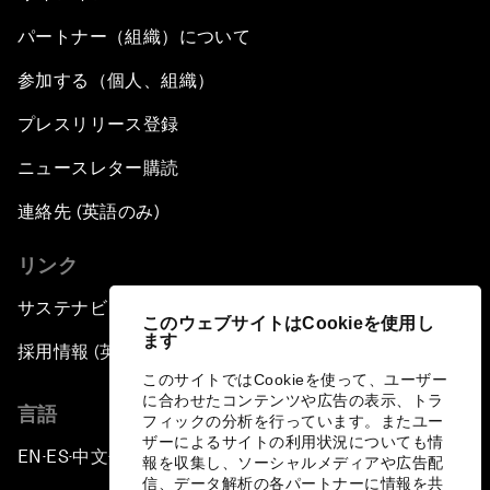
パートナー（組織）について
参加する（個人、組織）
プレスリリース登録
ニュースレター購読
連絡先 (英語のみ)
リンク
サステナビリティへの取り組み
このウェブサイトはCookieを使用し
ます
採用情報 (英語のみ)
このサイトではCookieを使って、ユーザー
に合わせたコンテンツや広告の表示、トラ
言語
フィックの分析を行っています。またユー
ザーによるサイトの利用状況についても情
EN
ES
中文
日本語
▪
▪
▪
報を収集し、ソーシャルメディアや広告配
信、データ解析の各パートナーに情報を共