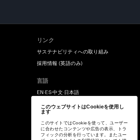
リンク
サステナビリティへの取り組み
採用情報 (英語のみ)
て
言語
EN
ES
中文
日本語
▪
▪
▪
このウェブサイトはCookieを使用し
ます
このサイトではCookieを使って、ユーザー
に合わせたコンテンツや広告の表示、トラ
フィックの分析を行っています。またユー