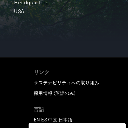
Headquarters
USA
リンク
サステナビリティへの取り組み
採用情報 (英語のみ)
て
言語
EN
ES
中文
日本語
▪
▪
▪