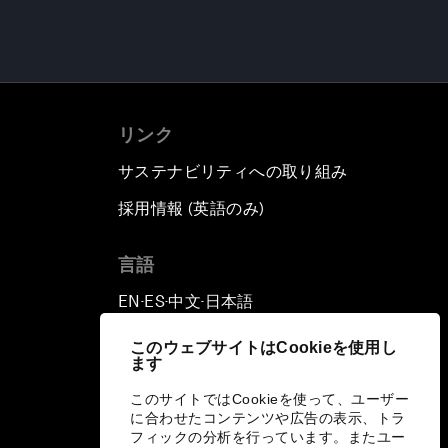
リンク
サステナビリティへの取り組み
採用情報 (英語のみ)
て
言語
EN
ES
中文
日本語
▪
▪
▪
このウェブサイトはCookieを使用し
ます
このサイトではCookieを使って、ユーザー
に合わせたコンテンツや広告の表示、トラ
フィックの分析を行っています。またユー