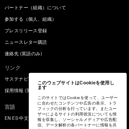
パートナー（組織）について
参加する（個人、組織）
プレスリリース登録
ニュースレター購読
連絡先 (英語のみ)
リンク
サステナビリティへの取り組み
このウェブサイトはCookieを使用し
ます
採用情報 (英語のみ)
このサイトではCookieを使って、ユーザー
に合わせたコンテンツや広告の表示、トラ
言語
フィックの分析を行っています。またユー
ザーによるサイトの利用状況についても情
EN
ES
中文
日本語
▪
▪
▪
報を収集し、ソーシャルメディアや広告配
信、データ解析の各パートナーに情報を共