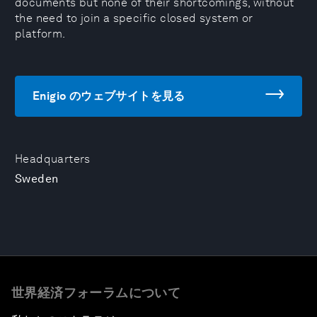
documents but none of their shortcomings, without
the need to join a specific closed system or
platform.
Enigio のウェブサイトを見る
Headquarters
Sweden
世界経済フォーラムについて